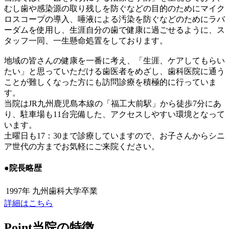
むし歯や感染源の取り残しを防ぐなどの目的のためにマイク
ロスコープの導入、唾液による汚染を防ぐなどのためにラバ
ーダムを使用し、生涯自分の歯で健康に過ごせるように、ス
タッフ一同、一生懸命処置をしております。
地域の皆さんの健康を一番に考え、「生涯、ケアしてもらい
たい」と思っていただける歯医者をめざし、歯科医院に通う
ことが難しくなった方にも訪問診療を積極的に行っていま
す。
当院はJR九州鹿児島本線の「福工大前駅」から徒歩7分にあ
り、駐車場も11台完備した、アクセスしやすい環境となって
います。
土曜日も17：30まで診療していますので、お子さんからシニ
ア世代の方までお気軽にご来院ください。
●
院長略歴
1997年 九州歯科大学卒業
詳細はこちら
Point
当院の特徴