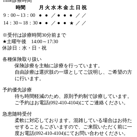
Time
診療時間
時間
月
火
水
木
金
土
日
祝
9：00～13：00
●
●
／
●
●
●
／
／
14：30～18：30
●
●
／
●
●
／
／
★
※受付は診療時間30分前まで
★土曜午後 14:00～17:30
休診日：水・日・祝
各種保険取り扱い
保険診療を主軸に診療を行っています。
自由診療は選択肢の一環としてご説明し、ご希望の方
に行います。
予約優先診療
待ち時間軽減のため、原則予約制で診療しています。
ご予約はお電話(092-410-4104)にてご連絡ください。
急患随時受付
柔軟に対応しております。混雑している場合はお待た
せすることもございますので、ご来院いただく前に一
度お電話(092-410-4104)にてお問い合わせください。