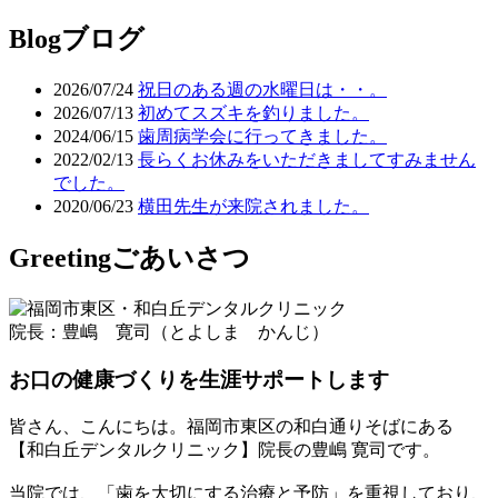
Blog
ブログ
2026/07/24
祝日のある週の水曜日は・・。
2026/07/13
初めてスズキを釣りました。
2024/06/15
歯周病学会に行ってきました。
2022/02/13
長らくお休みをいただきましてすみません
でした。
2020/06/23
横田先生が来院されました。
Greeting
ごあいさつ
院長：豊嶋 寛司（とよしま かんじ）
お口の健康づくりを生涯サポートします
皆さん、こんにちは。福岡市東区の和白通りそばにある
【和白丘デンタルクリニック】院長の豊嶋 寛司です。
当院では、「歯を大切にする治療と予防」を重視しており、