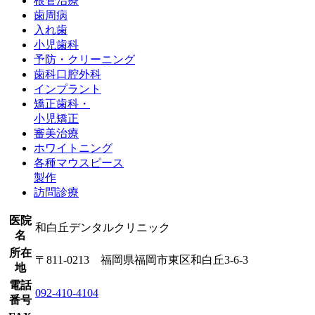
根管治療
歯周病
入れ歯
小児歯科
予防・クリーニング
歯科口腔外科
インプラント
矯正歯科・
小児矯正
審美治療
ホワイトニング
各種マウスピース
製作
訪問診療
医院
和白丘デンタルクリニック
名
所在
〒811-0213 福岡県福岡市東区和白丘3-6-3
地
電話
092-410-4104
番号