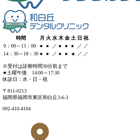
時間
月
火
水
木
金
土
日
祝
9：00～13：00
●
●
／
●
●
●
／
／
14：30～18：30
●
●
／
●
●
／
／
★
※受付は診療時間30分前まで
★土曜午後 14:00～17:30
休診日：水・日・祝
〒811-0213
福岡県福岡市東区和白丘3-6-3
092-410-4104